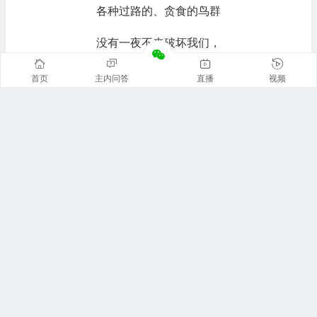
各种过路的、贪食的鸟群
没有一夜不来破坏我们，
野兔把我们糟蹋，暴风雨把我们吹打……
首页
主内问答
直播
视频
我们的农夫在哪里？他还在等待什么？
是我们长得不如别的田地？
还是开花、秀穗不够整齐？
我们并不比别的庄稼差，不！
我们早已灌满浆液，颗粒成熟。
难道农夫又耕耘又播种，
福音学堂 版权所有 转载请注明出处
就是为了让秋风吹散我们？……”