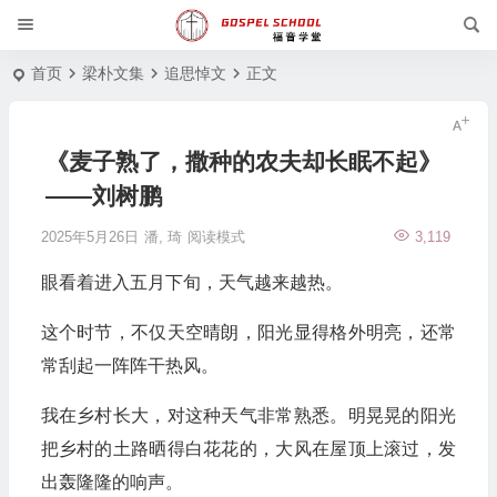
首页
梁朴文集
追思悼文
正文
《麦子熟了，撒种的农夫却长眠不起》
——刘树鹏
2025年5月26日
潘, 琦
阅读模式
3,119
眼看着进入五月下旬，天气越来越热。
这个时节，不仅天空晴朗，阳光显得格外明亮，还常
常刮起一阵阵
干热风
。
我在乡村长大，对这种天气非常熟悉。明晃晃的阳光
把乡村的土路晒得白花花的，大风在屋顶上滚过，发
出轰隆隆的响声。