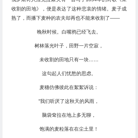
收割的田地》，便是表达了这种悲哀的情绪。麦子成
熟了，而播下麦种的农夫却再也不能来收割了——
晚秋时候。白嘴鸦已经飞去。
树林落光叶子，田野一片空寂，
未收割的田地只有一块……
这勾起人们忧愁的思虑。
麦穗仿佛彼此在絮絮诉说：
“我们听厌了这秋天的风雨，
脑袋耷拉在地上多无聊，
饱满的麦粒落在在尘土里！