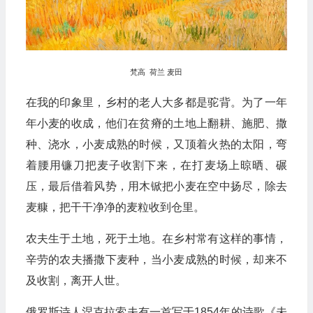
梵高 荷兰 麦田
在我的印象里，乡村的老人大多都是驼背。为了一年
年小麦的收成，他们在贫瘠的土地上翻耕、施肥、撒
种、浇水，小麦成熟的时候，又顶着火热的太阳，弯
着腰用镰刀把麦子收割下来，在打麦场上晾晒、碾
压，最后借着风势，用木锨把小麦在空中扬尽，除去
麦糠，把干干净净的麦粒收到仓里。
农夫生于土地，死于土地。在乡村常有这样的事情，
辛劳的农夫播撒下麦种，当小麦成熟的时候，却来不
及收割，离开人世。
俄罗斯诗人涅克拉索夫有一首写于1854年的诗歌《未