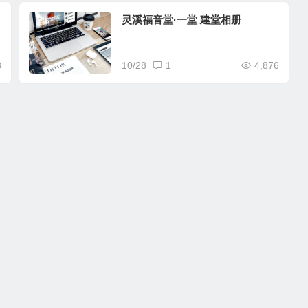
灵溪福音堂·一堂 建堂相册
8
10/28
1
4,876