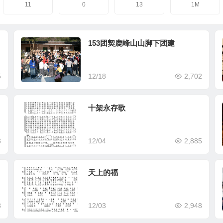
11
0
13
1M
153团契鹿峰山山脚下团建
5
12/18
2,702
十架永存歌
3
12/04
2,885
天上的福
8
12/03
2,948