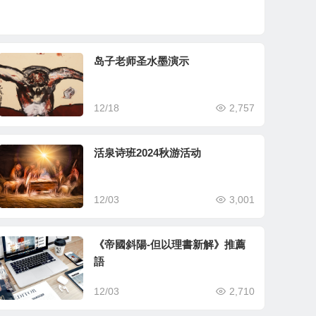
岛子老师圣水墨演示
12/18
2,757
活泉诗班2024秋游活动
12/03
3,001
《帝國斜陽-但以理書新解》推薦
語
12/03
2,710