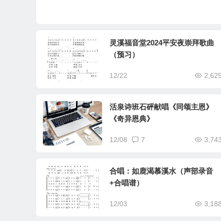
灵溪福音堂2024平安夜崇拜歌曲
（预习）
12/22
2,62
活泉诗班石砰献唱《同颂主恩》
《奇异恩典》
12/08
7
3,74
合唱：如鹿渴慕溪水（声部录音
+合唱谱）
12/03
3,18