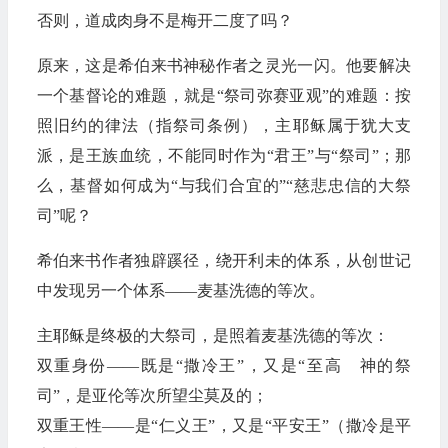
否则，道成肉身不是梅开二度了吗？
原来，这是希伯来书神秘作者之灵光一闪。他要解决
一个基督论的难题，就是“祭司弥赛亚观”的难题：按
照旧约的律法（指祭司条例），主耶稣属于犹大支
派，是王族血统，不能同时作为“君王”与“祭司”；那
么，基督如何成为“与我们合宜的”“慈悲忠信的大祭
司”呢？
希伯来书作者独辟蹊径，绕开利未的体系，从创世记
中发现另一个体系——麦基洗德的等次。
主耶稣是终极的大祭司，是照着麦基洗德的等次：
双重身份——既是“撒冷王”，又是“至高 神的祭
司”，是亚伦等次所望尘莫及的；
双重王性——是“仁义王”，又是“平安王”（撒冷是平