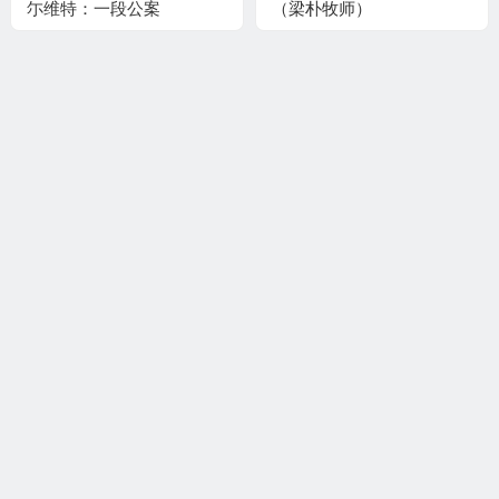
尓维特：一段公案
（梁朴牧师）