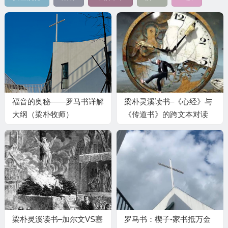
福音的奥秘——罗马书详解
梁朴灵溪读书–《心经》与
大纲（梁朴牧师）
《传道书》的跨文本对读
梁朴灵溪读书–加尔文VS塞
罗马书：楔子-家书抵万金